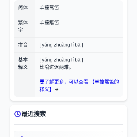
简体
羊撞篱笆
繁体
羊撞籬笆
字
拼音
[ yáng zhuàng lí bā ]
基本
[ yáng zhuàng lí bā ]
释义
比喻进退两难。
要了解更多，可以查看 【羊撞篱笆的
释义】
最近搜索