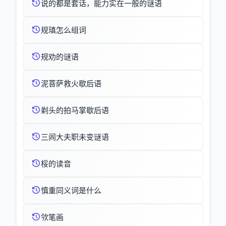
说的都是套话，能力实在一般的谜语
规瑱怎么组词
规劝的谜语
泥菩萨救火歇后语
剃头的拍马掌歇后语
三闾大夫职未变谜语
桵的读音
慎重同义词是什么
欦笔画