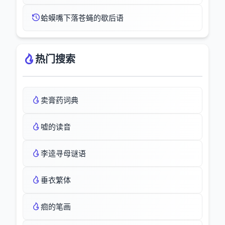
蛤蟆嘴下落苍蝇的歇后语
热门搜索
卖膏药词典
嘘的读音
李逵寻母谜语
垂衣繁体
痐的笔画