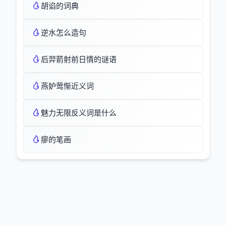
胡谄的词典
逆水怎么造句
后羿箭射前日情的谜语
燕妒莺惭近义词
魅力无限反义词是什么
瘳的笔画