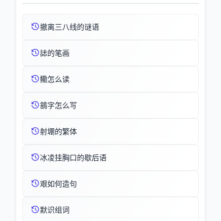
撤离三八线的谜语
誌的笔画
鳓怎么读
鵨字怎么写
射堋的繁体
冰凌挂胸口的歇后语
艰如何造句
默识组词