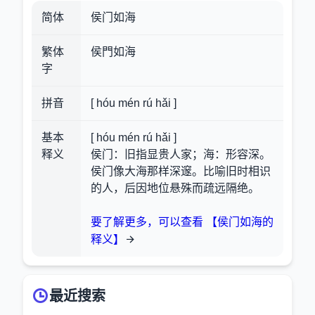
简体
侯门如海
繁体
侯門如海
字
拼音
[ hóu mén rú hǎi ]
基本
[ hóu mén rú hǎi ]
释义
侯门：旧指显贵人家；海：形容深。
侯门像大海那样深邃。比喻旧时相识
的人，后因地位悬殊而疏远隔绝。
要了解更多，可以查看 【侯门如海的
释义】
最近搜索