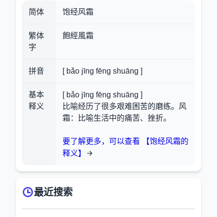
简体
饱经风霜
繁体
飽經風霜
字
拼音
[ bǎo jīng fēng shuāng ]
基本
[ bǎo jīng fēng shuāng ]
释义
比喻经历了很多艰难困苦的磨练。风
霜：比喻生活中的痛苦、挫折。
要了解更多，可以查看 【饱经风霜的
释义】
最近搜索