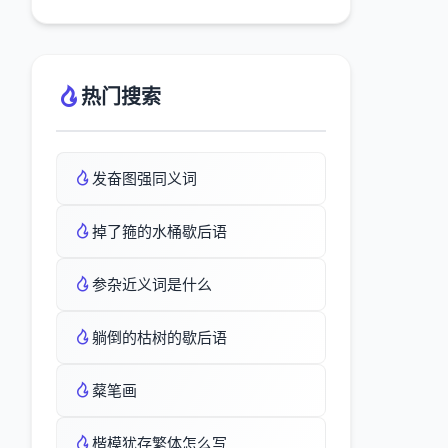
热门搜索
发奋图强同义词
掉了箍的水桶歇后语
参杂近义词是什么
躺倒的枯树的歇后语
薒笔画
楷模犹存繁体怎么写