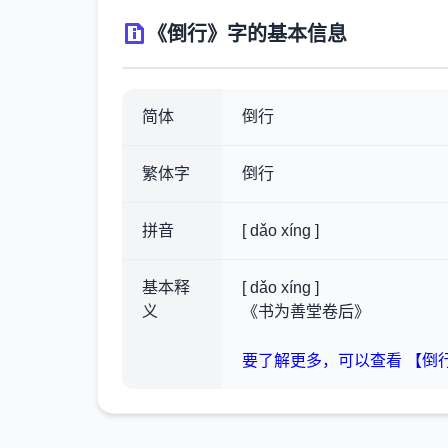
《倒行》字的基本信息
简体
倒行
繁体字
倒行
拼音
[ dǎo xíng ]
基本释
[ dǎo xíng ]
义
《书为善堂卷后》
要了解更多，可以查看 【倒