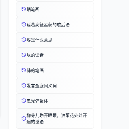
蜗笔画
诸葛亮征孟获的歇后语
鏨是什么意思
肱的读音
馷的笔画
发言盈庭同义词
曳光弹繁体
柳芽儿睁开睡眼，油菜花处处开
遍的谜语