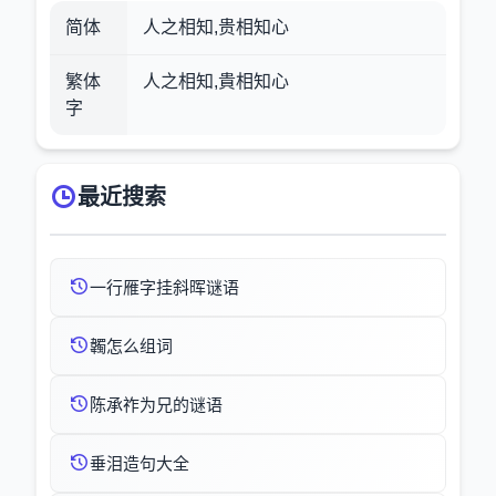
简体
人之相知,贵相知心
繁体
人之相知,貴相知心
字
最近搜索
一行雁字挂斜晖谜语
韣怎么组词
陈承祚为兄的谜语
垂泪造句大全