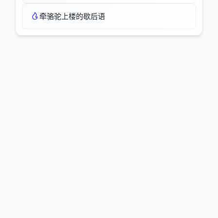
牵骆驼上楼的歇后语