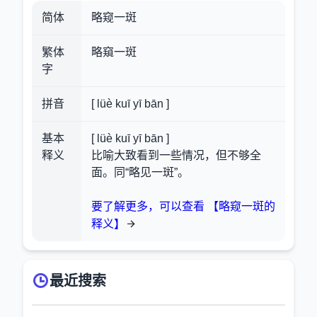
简体
略窥一斑
繁体
略窺一斑
字
拼音
[ lüè kuī yī bān ]
基本
[ lüè kuī yī bān ]
释义
比喻大致看到一些情况，但不够全
面。同“略见一斑”。
要了解更多，可以查看 【略窥一斑的
释义】
最近搜索