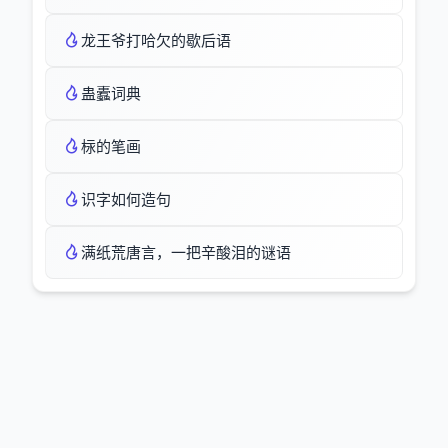
龙王爷打哈欠的歇后语
蛊蠹词典
柡的笔画
识字如何造句
满纸荒唐言，一把辛酸泪的谜语