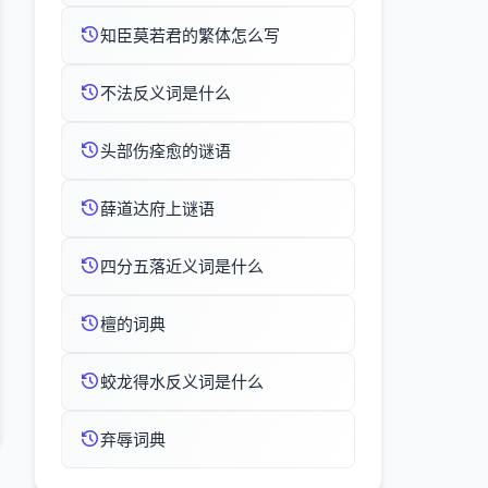
知臣莫若君的繁体怎么写
不法反义词是什么
头部伤痊愈的谜语
薛道达府上谜语
四分五落近义词是什么
檀的词典
蛟龙得水反义词是什么
弃辱词典