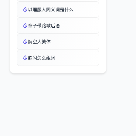
以理服人同义词是什么
童子带路歇后语
解空人繁体
躲闪怎么组词