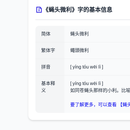
《蝇头微利》字的基本信息
简体
蝇头微利
繁体字
蠅頭微利
拼音
[ yíng tóu wēi lì ]
基本释
[ yíng tóu wēi lì ]
义
如同苍蝇头那样的小利。比
要了解更多，可以查看 【蝇