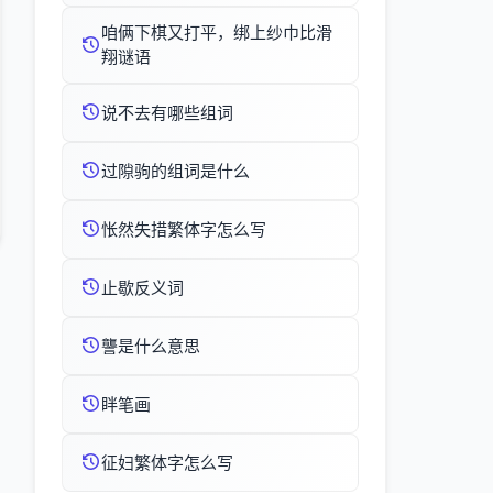
咱俩下棋又打平，绑上纱巾比滑
翔谜语
说不去有哪些组词
过隙驹的组词是什么
怅然失措繁体字怎么写
止歇反义词
讋是什么意思
眫笔画
征妇繁体字怎么写