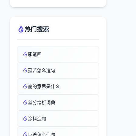
热门搜索
馹笔画
孤苦怎么造句
龗的意思是什么
丝分缕析词典
涂料造句
巨著怎么造句