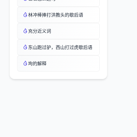
林冲棒捧打洪教头的歇后语
充分近义词
东山跑过驴，西山打过虎歇后语
坸的解释