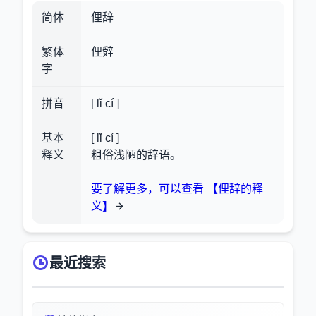
简体
俚辞
繁体
俚辤
字
拼音
[ lǐ cí ]
基本
[ lǐ cí ]
释义
粗俗浅陋的辞语。
要了解更多，可以查看 【俚辞的释
义】
最近搜索