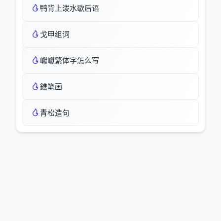
鸭背上泼水歇后语
戈甲组词
巘巘繁体字怎么写
鐎笔画
青松造句