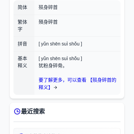
简体
殒身碎首
繁体
殞身碎首
字
拼音
[ yǔn shēn suì shǒu ]
基本
[ yǔn shēn suì shǒu ]
释义
犹粉身碎骨。
要了解更多，可以查看 【殒身碎首的
释义】
最近搜索