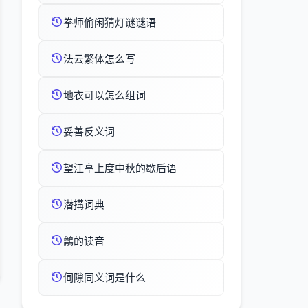
拳师偷闲猜灯谜谜语
法云繁体怎么写
地衣可以怎么组词
妥善反义词
望江亭上度中秋的歇后语
潜搆词典
鸙的读音
伺隙同义词是什么