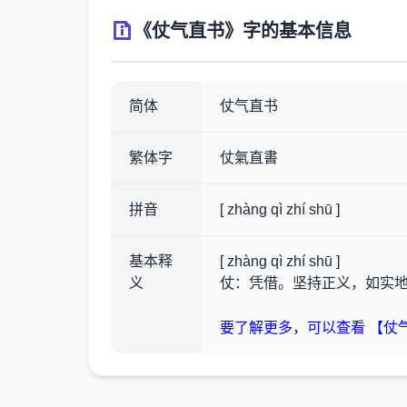
《仗气直书》字的基本信息
简体
仗气直书
繁体字
仗氣直書
拼音
[ zhàng qì zhí shū ]
基本释
[ zhàng qì zhí shū ]
义
仗：凭借。坚持正义，如实
要了解更多，可以查看 【仗