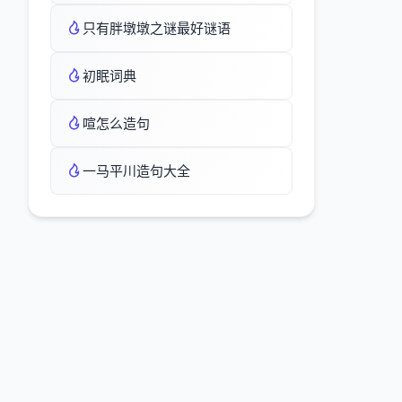
只有胖墩墩之谜最好谜语
初眠词典
喧怎么造句
一马平川造句大全