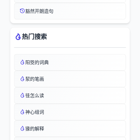
豁然开朗造句
热门搜索
阳筊的词典
洯的笔画
徍怎么读
神心组词
猭的解释