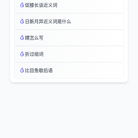
促膝长谈近义词
日新月异近义词是什么
媦怎么写
折过组词
比目鱼歇后语