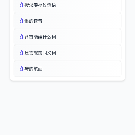
授汉寿亭侯谜语
悵的读音
蓬首能组什么词
建言献策同义词
疛的笔画