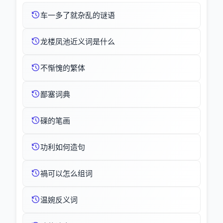
车一多了就杂乱的谜语
龙楼凤池近义词是什么
不惭愧的繁体
鄙塞词典
磲的笔画
功利如何造句
禍可以怎么组词
温婉反义词