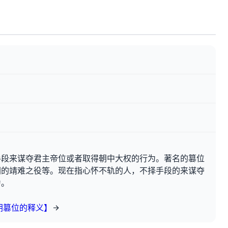
手段来谋夺君主帝位或者取得朝中大权的行为。著名的篡位
朝的靖难之役等。现在指心怀不轨的人，不择手段的来谋夺
为。
朝篡位的释义】