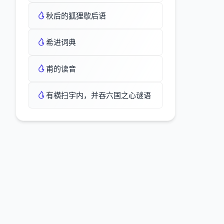
秋后的狐狸歇后语
希进词典
甫的读音
有横扫宇内，并吞六国之心谜语