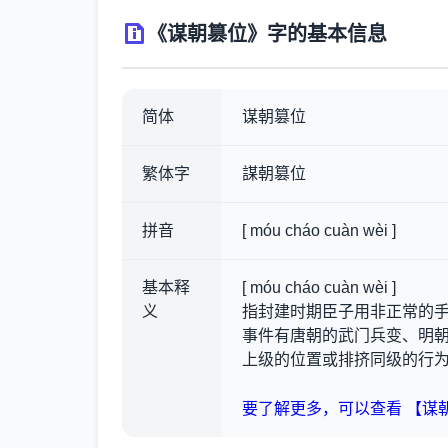
《谋朝篡位》字的基本信息
简体
谋朝篡位
繁体字
謀朝篡位
拼音
[ móu cháo cuàn wèi ]
基本释
[ móu cháo cuàn wèi ]
义
指封建时期臣子用非正常的
事件有唐朝的武门兵变、明
上级的位置或排挤同级的行
要了解更多，可以查看 【谋