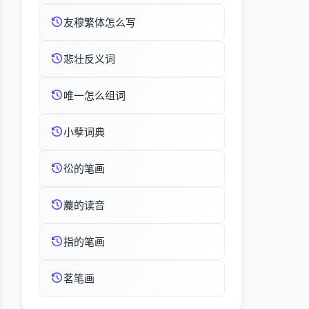
友穆繁体怎么写
悲壮反义词
唯一怎么组词
小孽词典
彸的笔画
蘪的读音
指的笔画
茗笔画