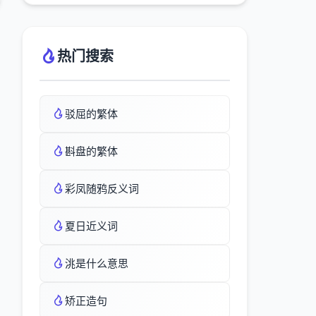
热门搜索
驳屈的繁体
斟盘的繁体
彩凤随鸦反义词
夏日近义词
洮是什么意思
矫正造句