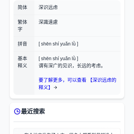
简体
深识远虑
繁体
深識遠慮
字
拼音
[ shēn shí yuǎn lǜ ]
基本
[ shēn shí yuǎn lǜ ]
释义
谓有深广的见识，长远的考虑。
要了解更多，可以查看 【深识远虑的
释义】
最近搜索