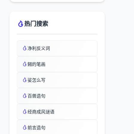
热门搜索
净利反义词
鎺的笔画
娑怎么写
百兽造句
经商成风谜语
前言造句