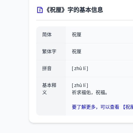
《祝厘》字的基本信息
简体
祝厘
繁体字
祝厘
拼音
[ zhù lí ]
基本释
[ zhù lí ]
义
祈求福佑，祝福。
要了解更多，可以查看 【祝