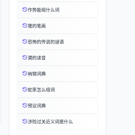
作势能组什么词
筬的笔画
恐怖的传说的谜语
澖的读音
衲锦词典
蛇豕怎么组词
预议词典
涉险过关近义词是什么