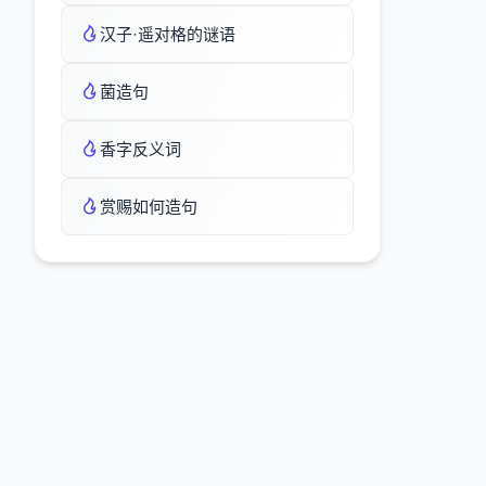
汉子·遥对格的谜语
菌造句
香字反义词
赏赐如何造句