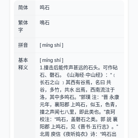
简体
鸣石
繁体
鳴石
字
拼音
[ míng shí ]
基本
[ míng shí ]
释义
1.撞击后能传声甚远的石头。可作砧
石、磬石。《山海经·中山经》：“﹝
长石之山 ﹞其西有谷焉，名曰 共
谷，多竹，共水 出焉，西南流注于
洛，其中多鸣石。”郭璞 注：“晋 永康
元年，襄阳郡 上鸣石，似玉，色青，
撞之声闻七八里，即此类也。”袁珂
校注：“鸣石，盖磬石之类。郭 説 襄
阳郡 上鸣石，见《晋书·五行志》。”
北周 庾信《夜听捣衣》诗：“鸣石出