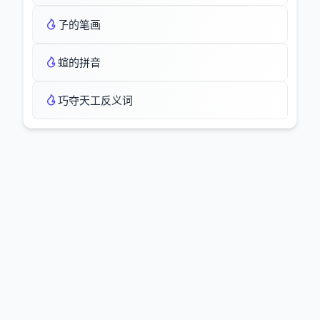
孒的笔画
蝖的拼音
巧夺天工反义词