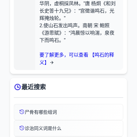
华阴，虚桐採凤林。”唐 杨炯《和刘
长史答十九兄》：“宫徵谐鸣石，光
辉掩烛轮。”
2.使山石发出鸣声。南朝 宋 鲍照
《游思赋》：“鸿晨惊以响湍，泉夜
下而鸣石。”
要了解更多，可以查看 【鸣石的释
义】
最近搜索
尸骨有哪些组词
诊治同义词是什么