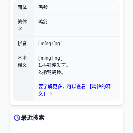
简体
鸣铃
繁体
鳴鈴
字
拼音
[ míng líng ]
基本
[ míng líng ]
释义
1.振铃使发声。
2.指鹁鸽铃。
要了解更多，可以查看 【鸣铃的释
义】
最近搜索