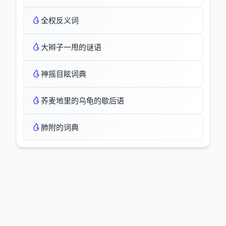
全权反义词
大辫子一甩的谜语
神摇目眩词典
荞麦地里的乌龟的歇后语
肺附的词典