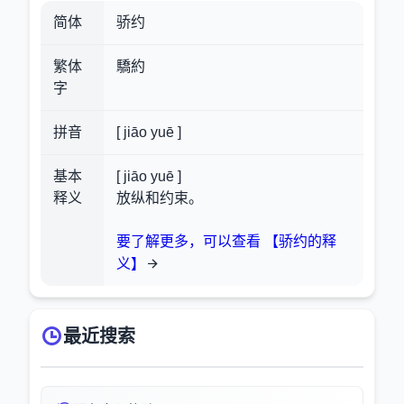
简体
骄约
繁体
驕約
字
拼音
[ jiāo yuē ]
基本
[ jiāo yuē ]
释义
放纵和约束。
要了解更多，可以查看 【骄约的释
义】
最近搜索