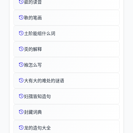
疵的读音
聅的笔画
土阶能组什么词
奀的解释
娰怎么写
大有大的难处的谜语
妇孺皆知造句
封藏词典
龙的造句大全