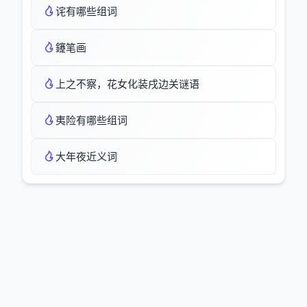
诧有哪些组词
鑳笔画
上之不察，花女化装戌边关谜语
夷险有哪些组词
大年夜近义词