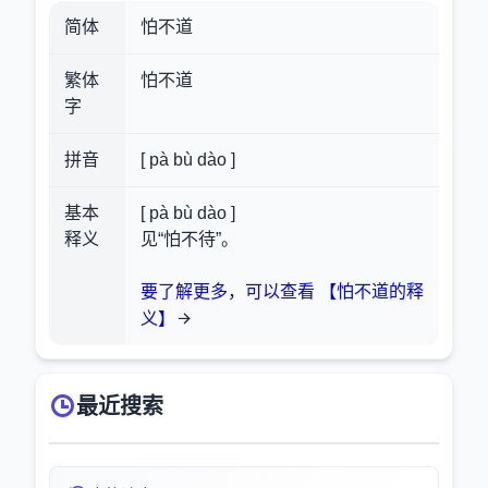
简体
怕不道
繁体
怕不道
字
拼音
[ pà bù dào ]
基本
[ pà bù dào ]
释义
见“怕不待”。
要了解更多，可以查看 【怕不道的释
义】
最近搜索