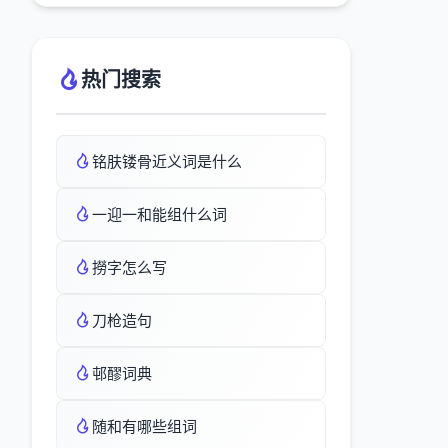
热门搜索
铭肤镂骨近义词是什么
一迎一和能组什么词
撈字怎么写
刀枪造句
邨醪词典
随和有哪些组词