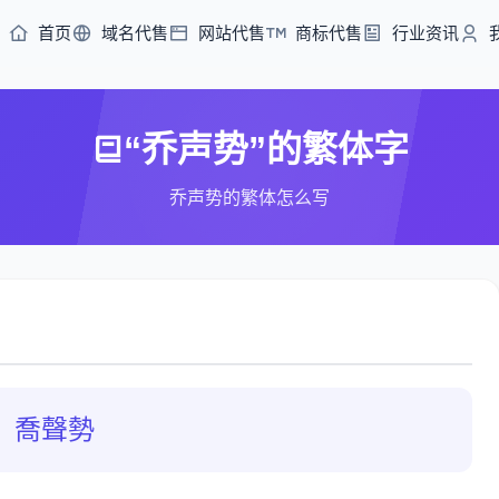
首页
域名代售
网站代售
商标代售
行业资讯
“乔声势”的繁体字
乔声势的繁体怎么写
喬聲勢