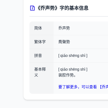
《乔声势》字的基本信息
简体
乔声势
繁体字
喬聲勢
拼音
[ qiáo shēng shì ]
基本释
[ qiáo shēng shì ]
义
装腔作势。
要了解更多，可以查看 【乔