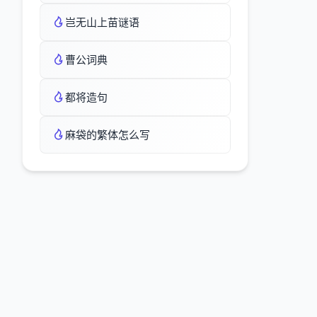
岂无山上苗谜语
曹公词典
都将造句
麻袋的繁体怎么写