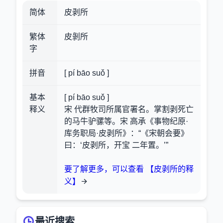
简体
皮剥所
繁体
皮剝所
字
拼音
[ pí bāo suǒ ]
基本
[ pí bāo suǒ ]
释义
宋 代群牧司所属官署名。掌割剥死亡
的马牛驴骡等。宋 高承《事物纪原·
库务职局·皮剥所》：“《宋朝会要》
曰：‘皮剥所，开宝 二年置。’”
要了解更多，可以查看 【皮剥所的释
义】
最近搜索