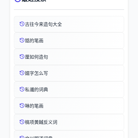
古往今来造句大全
甛的笔画
厘如何造句
嬬字怎么写
私谶的词典
啉的笔画
槁项黄馘反义词