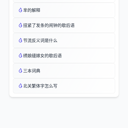
芈的解释
扭紧了发条的闹钟的歇后语
节流反义词是什么
绣娘缝嫁女的歇后语
三本词典
北关繁体字怎么写