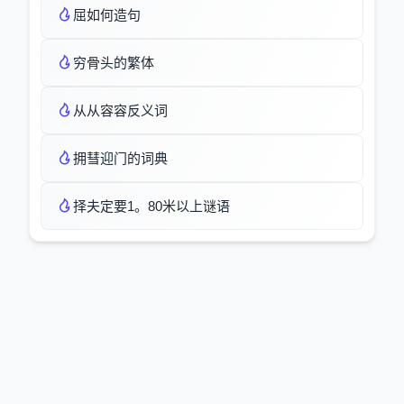
屈如何造句
穷骨头的繁体
从从容容反义词
拥彗迎门的词典
择夫定要1。80米以上谜语