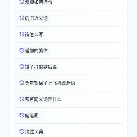
双脚如何造句
仍旧近义词
襘怎么写
返御的繁体
矮子打狼歇后语
登着软梯子上飞机歇后语
叩首同义词是什么
庬笔画
钧絃词典