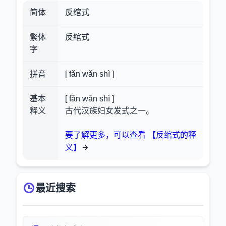
简体
反绾式
繁体
反綰式
字
拼音
[ fǎn wǎn shì ]
基本
[ fǎn wǎn shì ]
释义
古代汉族妇女发式之一。
要了解更多，可以查看 【反绾式的释
义】
最近搜索