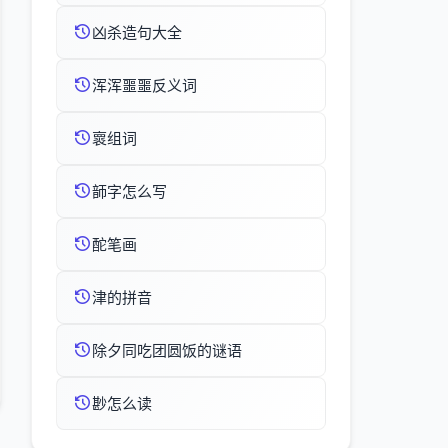
凶杀造句大全
浑浑噩噩反义词
褱组词
韴字怎么写
酡笔画
津的拼音
除夕同吃团圆饭的谜语
尠怎么读