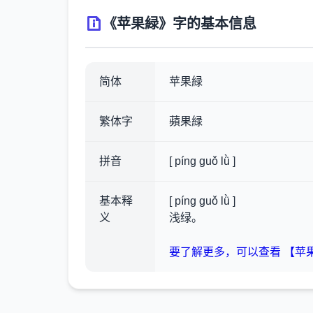
《苹果緑》字的基本信息
简体
苹果緑
繁体字
蘋果緑
拼音
[ píng guǒ lǜ ]
基本释
[ píng guǒ lǜ ]
义
浅绿。
要了解更多，可以查看 【苹