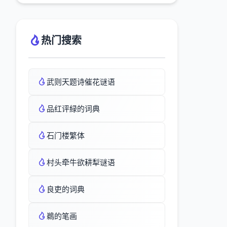
热门搜索
武则天题诗催花谜语
品红评緑的词典
石门楼繁体
村头牵牛欲耕犁谜语
良吏的词典
鵜的笔画