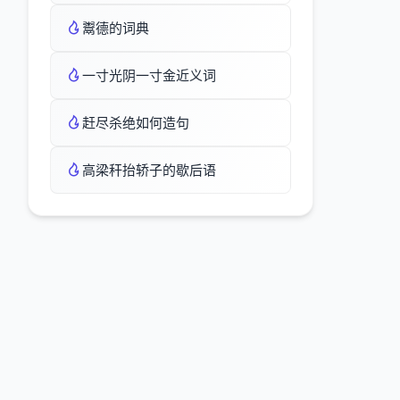
鬻德的词典
一寸光阴一寸金近义词
赶尽杀绝如何造句
高梁秆抬轿子的歇后语