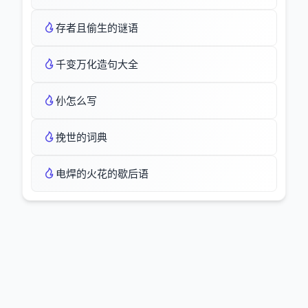
存者且偷生的谜语
千变万化造句大全
仦怎么写
挽世的词典
电焊的火花的歇后语