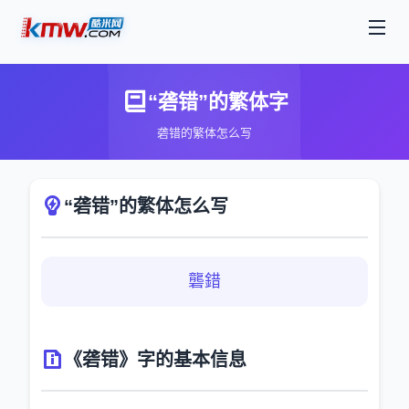
“砻错”的繁体字
砻错的繁体怎么写
“砻错”的繁体怎么写
礱錯
《砻错》字的基本信息