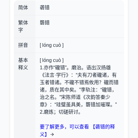
简体
砻错
繁体
礱錯
字
拼音
[ lóng cuò ]
基本
[ lóng cuò ]
释义
1.亦作“礲错”。磨治。语出汉扬雄
《法言·学行》：“夫有刀者礲诸，有
玉者错诸。不礲不错焉攸用？礲而错
诸，质在其中矣。”李轨注：“礲错，
治之名。”宋陈师道《次韵答秦少
章》：“珪璧虽具美，礱错加璀璨。”
2.磨炼；切磋研讨。
要了解更多，可以查看 【砻错的释
义】