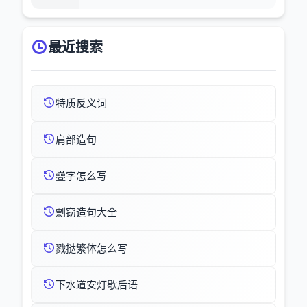
最近搜索
特质反义词
肩部造句
疉字怎么写
剽窃造句大全
戮挞繁体怎么写
下水道安灯歇后语