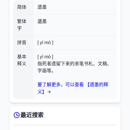
简体
遗墨
繁体
遺墨
字
拼音
[ yí mò ]
基本
[ yí mò ]
释义
指死者遗留下来的亲笔书札、文稿、
字画等。
要了解更多，可以查看 【遗墨的释
义】
最近搜索