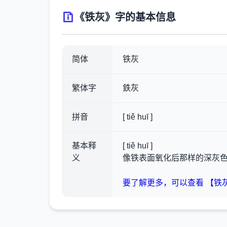
《铁灰》字的基本信息
简体
铁灰
繁体字
鉄灰
拼音
[ tiě huī ]
基本释
[ tiě huī ]
义
像铁表面氧化后那样的深灰
要了解更多，可以查看 【铁