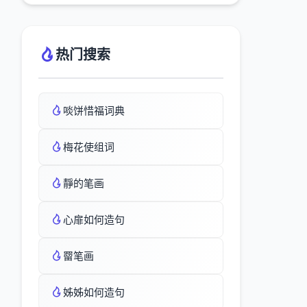
热门搜索
啖饼惜福词典
梅花使组词
靜的笔画
心扉如何造句
罶笔画
姊姊如何造句