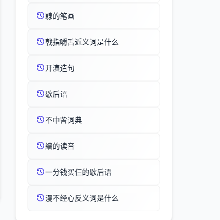
騡的笔画
戟指嚼舌近义词是什么
开演造句
歇后语
不中訾词典
繬的读音
一分钱买仨的歇后语
漫不经心反义词是什么