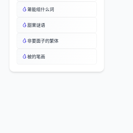
箄能组什么词
甜果谜语
非要面子的繁体
柀的笔画