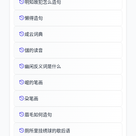
明知故犯怎么造句
懒得造句
咸云词典
儲的读音
幽闲反义词是什么
崐的笔画
朶笔画
眉毛如何造句
厕所里挂绣球的歇后语