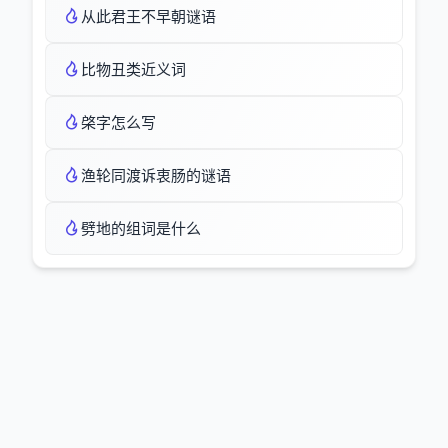
从此君王不早朝谜语
比物丑类近义词
棨字怎么写
渔轮同渡诉衷肠的谜语
劈地的组词是什么