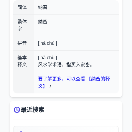
简体
纳畜
繁体
納畜
字
拼音
[ nà chù ]
基本
[ nà chù ]
释义
风水学术语。指买入家畜。
要了解更多，可以查看 【纳畜的释
义】
最近搜索