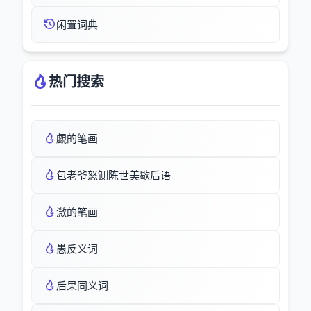
闲置词典
热门搜索
覷的笔画
包老爷怒铡陈世美歇后语
溦的笔画
愚反义词
后果同义词