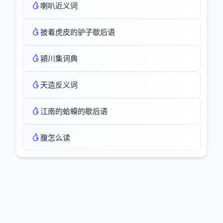
喇叭近义词
披着虎皮的驴子歇后语
潁川集词典
天造反义词
江南的蛤蟆的歇后语
腹怎么读