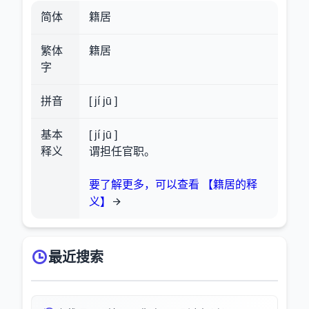
简体
籍居
繁体
籍居
字
拼音
[ jí jū ]
基本
[ jí jū ]
释义
谓担任官职。
要了解更多，可以查看 【籍居的释
义】
最近搜索