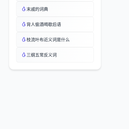
末戚的词典
背人偷酒喝歇后语
枝流叶布近义词是什么
三纲五常反义词