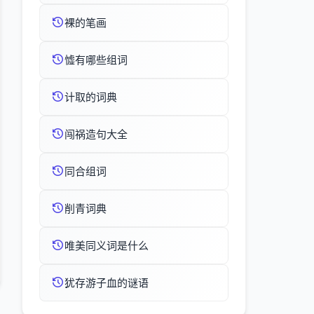
裸的笔画
憈有哪些组词
计取的词典
闯祸造句大全
同合组词
削青词典
唯美同义词是什么
犹存游子血的谜语