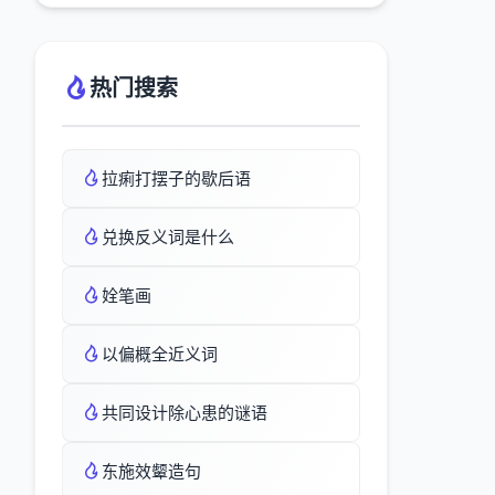
热门搜索
拉痢打摆子的歇后语
兑换反义词是什么
姾笔画
以偏概全近义词
共同设计除心患的谜语
东施效颦造句