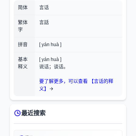
简体
言话
繁体
言話
字
拼音
[ yán huà ]
基本
[ yán huà ]
释义
说话；谈话。
要了解更多，可以查看 【言话的释
义】
最近搜索