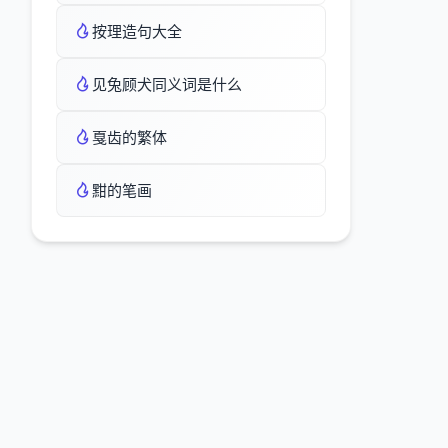
按理造句大全
见兔顾犬同义词是什么
戛齿的繁体
黚的笔画