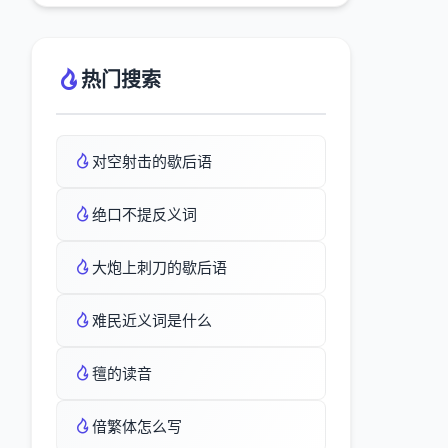
热门搜索
对空射击的歇后语
绝口不提反义词
大炮上刺刀的歇后语
难民近义词是什么
氊的读音
偣繁体怎么写