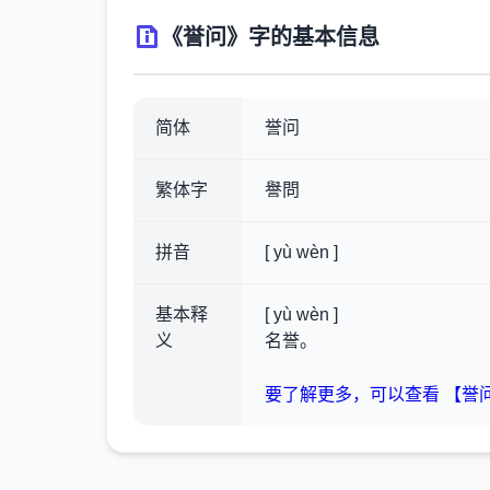
《誉问》字的基本信息
简体
誉问
繁体字
譽問
拼音
[ yù wèn ]
基本释
[ yù wèn ]
义
名誉。
要了解更多，可以查看 【誉