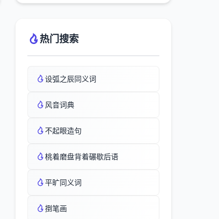
热门搜索
设弧之辰同义词
风音词典
不起眼造句
桃着磨盘背着碾歇后语
平旷同义词
捯笔画