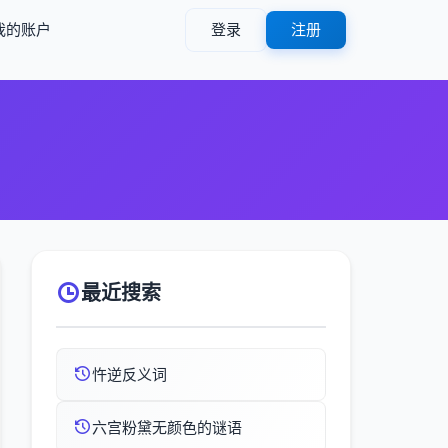
我的账户
登录
注册
最近搜索
忤逆反义词
六宫粉黛无颜色的谜语