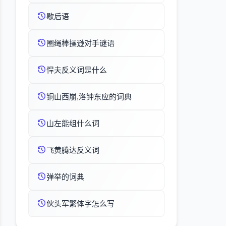
歇后语
圈绳棒操逊对手谜语
悍夫反义词是什么
铜山西崩,洛钟东应的词典
山左能组什么词
飞黄腾达反义词
弹举的词典
伙头军繁体字怎么写