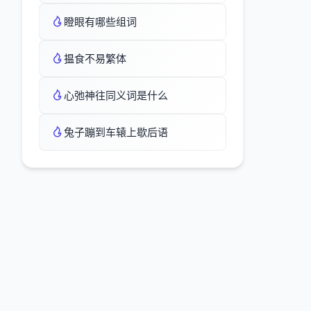
瞪眼有哪些组词
揾食不易繁体
心弛神往同义词是什么
兔子蹦到车辕上歇后语