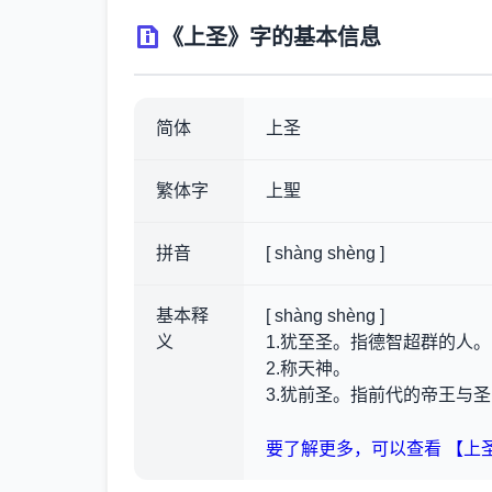
《上圣》字的基本信息
简体
上圣
繁体字
上聖
拼音
[ shàng shèng ]
基本释
[ shàng shèng ]
义
1.犹至圣。指德智超群的人。
2.称天神。
3.犹前圣。指前代的帝王与
要了解更多，可以查看 【上