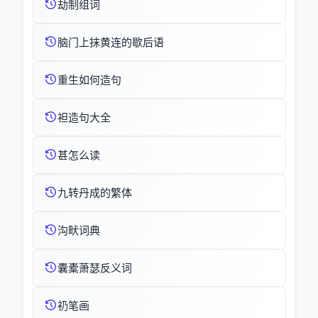
劫制组词
脑门上抹黄连的歇后语
重生如何造句
袒造句大全
甚怎么读
九转丹成的繁体
沟畎词典
囊橐萧瑟反义词
礽笔画