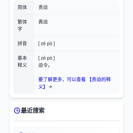
简体
责迫
繁体
責迫
字
拼音
[ zé pò ]
基本
[ zé pò ]
释义
迫令。
要了解更多，可以查看 【责迫的释
义】
最近搜索