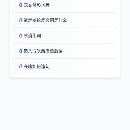
衣香髻影词典
笔走龙蛇反义词是什么
冰消组词
猪八戒吃西瓜歇后语
夺魄如何造句