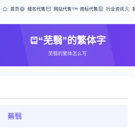
首页
域名代售
网站代售
商标代售
行业资讯
“芜翳”的繁体字
芜翳的繁体怎么写
蕪翳