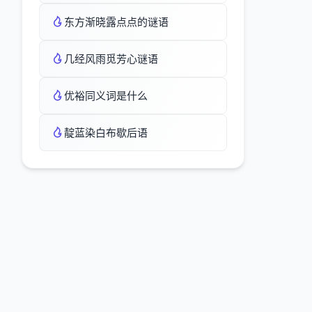
东方渐晓露点点的谜语
几经风雨觅芳心谜语
优裕同义词是什么
靛蓝染白布歇后语