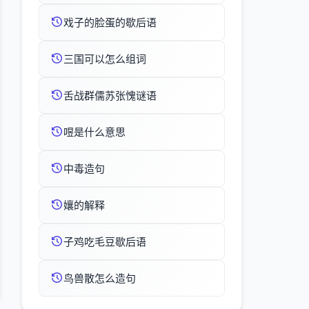
戏子的脸蛋的歇后语
三国可以怎么组词
舌战群儒苏张愧谜语
喅是什么意思
中毒造句
孃的解释
子鸡吃毛豆歇后语
鸟兽散怎么造句