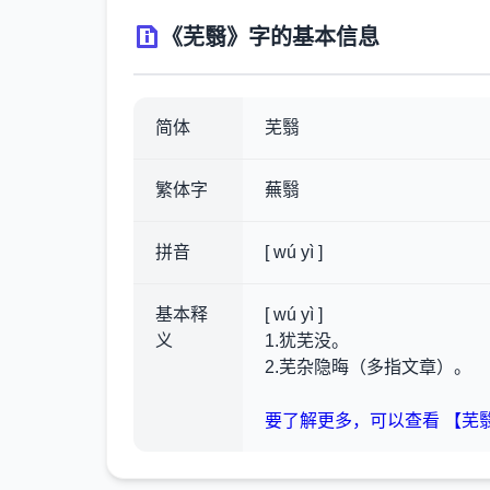
《芜翳》字的基本信息
简体
芜翳
繁体字
蕪翳
拼音
[ wú yì ]
基本释
[ wú yì ]
义
1.犹芜没。
2.芜杂隐晦（多指文章）。
要了解更多，可以查看 【芜