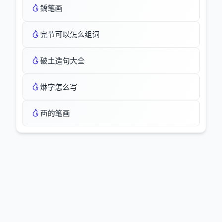
鐈笔画
完节可以怎么组词
破土造句大全
烌字怎么写
襾的笔画