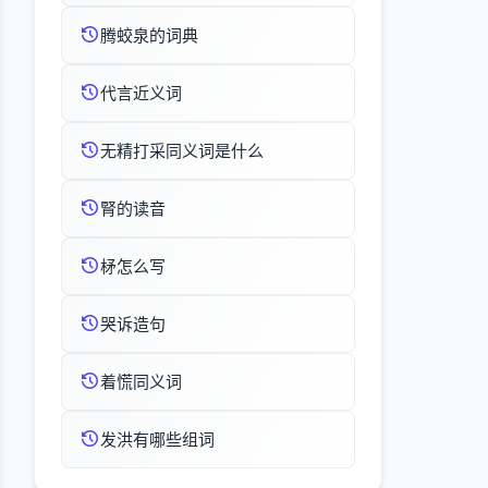
腾蛟泉的词典
代言近义词
无精打采同义词是什么
腎的读音
柕怎么写
哭诉造句
着慌同义词
发洪有哪些组词