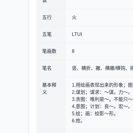
读
五行
火
五笔
LTUI
笔画数
8
笔名
竖、横折、撇、横撇/横钩、
基本释
1.用绘画表现出来的形象；
义
2.谋划；谋求
：～谋。力～。
3.贪图
：唯利是～。不能只～
4.意图；计划
：良～。宏～。
5.绘；画
：绘影～形。
6.姓。