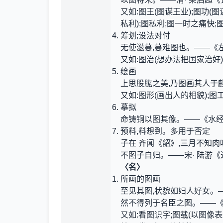
又如:图王(图谋王业);图功(图
私利);图私利;图一时之痛快;
筹划;设法对付
无使滋蔓,蔓难图也。——《
又如:图治(想办法把国家治好)
绘画
上思股肱之美,乃图画其人于
又如:图形(画出人的相貌);图
摹拟
命铸铜以图其像。——《水
预料,料想到。多用于否定
子在 齐闻《韶》,三月不知肉
不图子自归。——宋· 陆游
〈名〉
所画的图画
至见其图,状貌如妇人好女。
然不得列于名臣之图。——《
又如:看图识字;图载(以图像表达