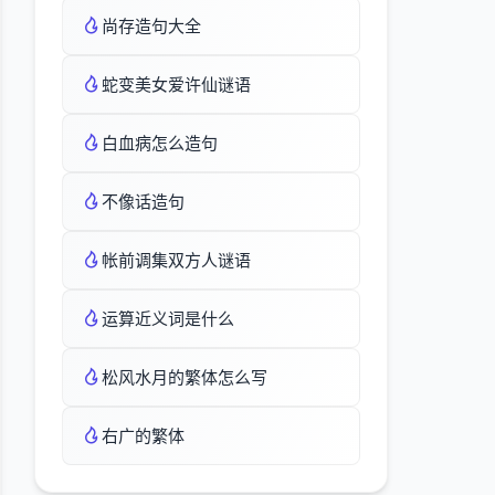
尚存造句大全
蛇变美女爱许仙谜语
白血病怎么造句
不像话造句
帐前调集双方人谜语
运算近义词是什么
松风水月的繁体怎么写
右广的繁体