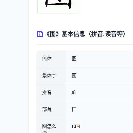
《图》基本信息（拼音,读音等）
简体
图
繁体字
圖
拼音
tú
部首
囗
图怎么
tú