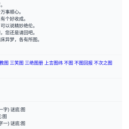
坷。
个万事顺心。
是有个好收成。
，可以说精妙绝伦。
图，您还是请回吧。
同床异梦，各有所图。
教图
三笑图
三绝图册
上言图纬
不图
不图回报
不次之图
字) 谜底:图
:图
一) 谜底:图