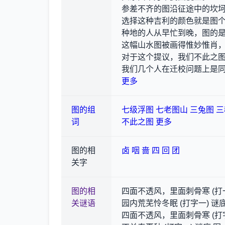
参差不齐的图沿征途中的坎
选择这种吉利的颜色就是图
种地的人从早忙到晚，图的
这幅山水图被画得惟妙惟肖
对于这个提议，我们不此之
我们几个人在迁校问题上是
更多
图的组
七级浮图
七老图山
三兔图
三
词
不此之图
更多
图的相
卤
咽
啬
四
回
团
关字
图的相
四面不透风，里面刺骨寒 (打一
关谜语
园内荒芜怜冬眠 (打字一) 谜底
四面不透风，里面刺骨寒 (打字