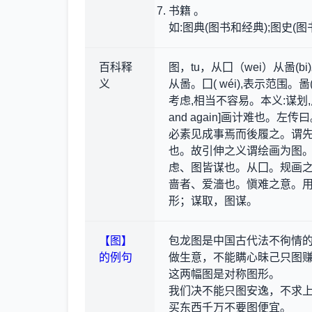
书籍 。
如:图典(图书和经典);图史(图
百科释
图，tu，从囗（wei）从啚(
义
从啚。囗( wéi),表示范围。
考虑,相当不容易。本义:谋划,反复考虑。(
and again]画计难也
必素见成事焉而後履之。谓
也。故引伸之义谓绘画为图
虑、图皆谋也。从囗。规画
啬者、爱濇也。愼难之意。
形；谋取，图谋。
【图】
包龙图是中国古代法不徇情
的例句
做生意，不能瞒心昧己只图
这两幅图是对称图形。
我们决不能只图安逸，不求
买东西千万不要图便宜。