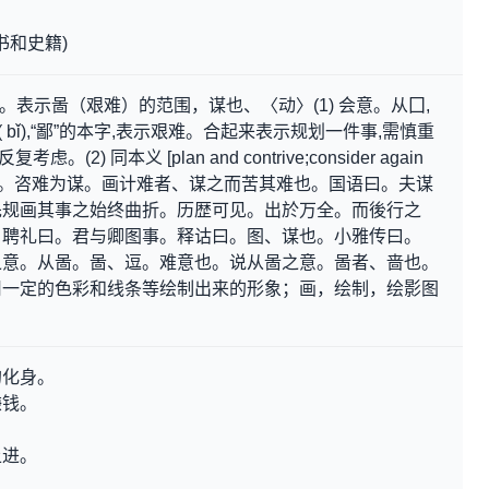
书和史籍)
bi)。表示啚（艰难）的范围，谋也、〈动〉(1) 会意。从囗,
啚( bǐ),“鄙”的本字,表示艰难。合起来表示规划一件事,需慎重
2) 同本义 [plan and contrive;consider again
。左传曰。咨难为谋。画计难者、谋之而苦其难也。国语曰。夫谋
先规画其事之始终曲折。历歴可见。出於万全。而後行之
。聘礼曰。君与卿图事。释诂曰。图、谋也。小雅传曰。
之意。从啚。啚、逗。难意也。说从啚之意。啚者、啬也。
用一定的色彩和线条等绘制出来的形象；画，绘制，绘影图
的化身。
赚钱。
上进。