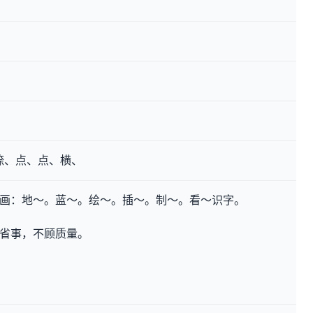
捺、点、点、横、
图画
：地～。蓝～。绘～。插～。制～。看～识字。
省事，不顾质量。