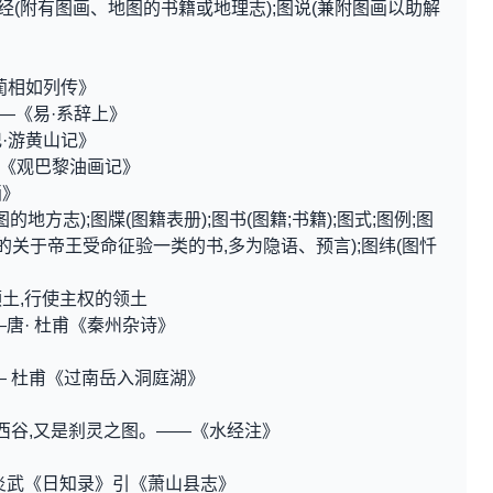
;图经(附有图画、地图的书籍或地理志);图说(兼附图画以助解
蔺相如列传》
——《易·系辞上》
·游黄山记》
成《观巴黎油画记》
画》
图的地方志);图牒(图籍表册);图书(图籍;书籍);图式;图例;图
的关于帝王受命征验一类的书,多为隐语、预言);图纬(图忏
土,行使主权的领土
唐· 杜甫《秦州杂诗》
— 杜甫《过南岳入洞庭湖》
岩西谷,又是刹灵之图。——《水经注》
炎武《日知录》引《萧山县志》