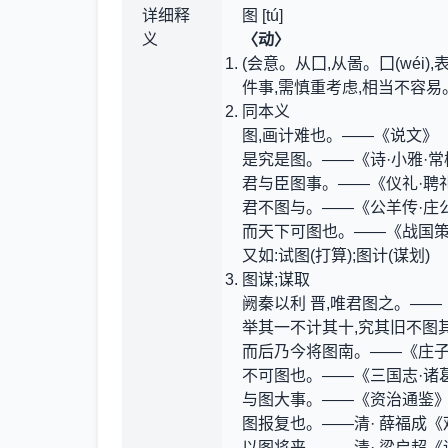
详细释
图 [tú]
义
〈动〉
(会意。从囗,从啚。囗(wéi)
件事,需慎重考虑,相当不容易。
同本义
图,画计难也。——《说文》
是究是图。——《诗·小雅·常棣
君与臣图事。——《仪礼·聘
君不图与。——《公羊传·庄
而天下可图也。——《战国策
又如:试图(打算);图计(谋划)
图谋;谋取
阙秦以利 晋,唯君图之。——
举其一不计其十,究其旧不图
而后乃今将图南。——《庄子
不可图也。——《三国志·诸
与图大事。——《资治通鉴
图报复也。——清· 薛福成
以图将来。——清· 梁启超