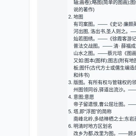
轴;画卷);略图(简单的图画)
说的著作)
地图
有司案图。——《史记·廉颇
河出图, 洛出书,圣人则之。
灿若图绣。——《徐霞客游记
普法交战图。—— 清· 薛福
山水之图。——蔡元培《图
又如:图本(图样);图志(附有地
板;图忏(古代方士或儒生编造
和纬书)
版图。有所有权与管辖权的领
州图领同谷,驿道出流沙。——
意图;意愿
帝子留遗恨,曹公屈壮图。—
塔,即“浮图”的简称
南峰北岭,多结禅栖之士;东
明清时地方区划名
改乡为都,改里为图。——顾