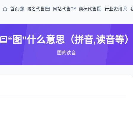
首页
域名代售
网站代售
商标代售
行业资讯
“图”什么意思（拼音,读音等
图的读音