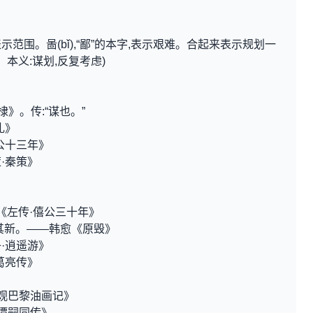
,表示范围。啚(bǐ),“鄙”的本字,表示艰难。合起来表示规划一
本义:谋划,反复考虑)
》。传:“谋也。”
礼》
公十三年》
·秦策》
《左传·僖公三十年》
其新。——韩愈《原毁》
·逍遥游》
葛亮传》
》
《观巴黎油画记》
《谭嗣同传》