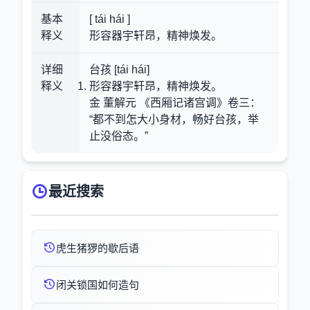
基本
[ tái hái ]
释义
形容器宇轩昂，精神焕发。
详细
台孩 [tái hái]
释义
形容器宇轩昂，精神焕发。
金 董解元 《西厢记诸宫调》卷三：
“都不到怎大小身材，畅好台孩，举
止没俗态。”
最近搜索
虎生猪猡的歇后语
闭关锁国如何造句