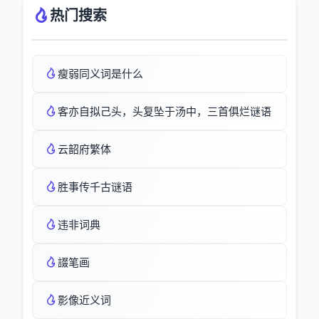
热门搜索
瘦弱同义词是什么
客亦自拟己头，头复坠于汤中，三首俱烂谜语
云韶府繁体
胜事传千古谜语
违非词典
諁笔画
影像近义词