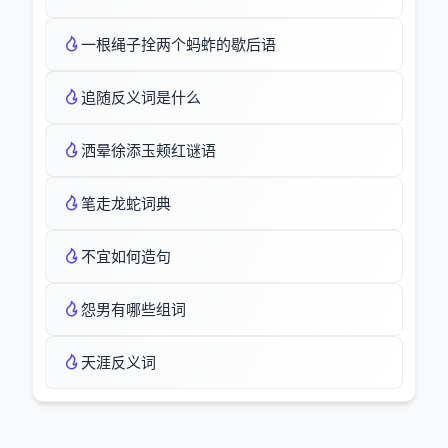
一根绳子拴两个蚂蚱的歇后语
追随反义词是什么
洒晕徐添玉颊红谜语
笔走龙蛇词典
不宜如何造句
怨男有哪些组词
天涯反义词