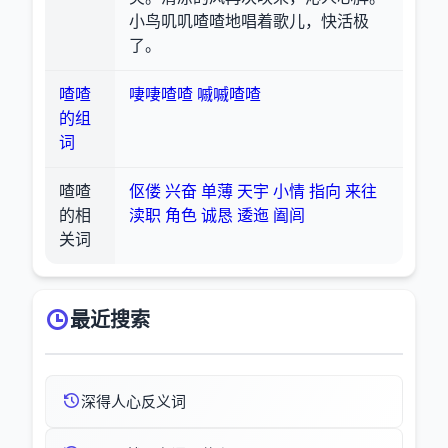
小鸟叽叽喳喳地唱着歌儿，快活极
了。
喳喳
啛啛喳喳
嘁嘁喳喳
的组
词
喳喳
伛偻
兴奋
单薄
天宇
小情
指向
来往
的相
渎职
角色
诚恳
逶迤
阖闾
关词
最近搜索
深得人心反义词