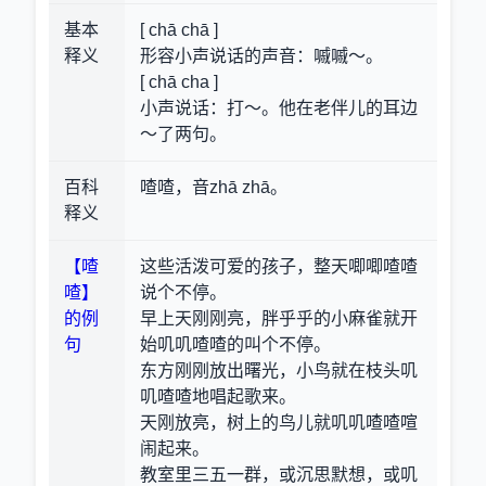
基本
[ chā chā ]
释义
形容小声说话的声音：嘁嘁～。
[ chā cha ]
小声说话：打～。他在老伴儿的耳边
～了两句。
百科
喳喳，音zhā zhā。
释义
【喳
这些活泼可爱的孩子，整天唧唧喳喳
喳】
说个不停。
的例
早上天刚刚亮，胖乎乎的小麻雀就开
句
始叽叽喳喳的叫个不停。
东方刚刚放出曙光，小鸟就在枝头叽
叽喳喳地唱起歌来。
天刚放亮，树上的鸟儿就叽叽喳喳喧
闹起来。
教室里三五一群，或沉思默想，或叽