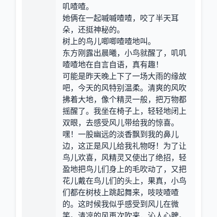
叽喳喳。
她俩在一起嘁嘁喳喳，咬了半天耳
朵，还挺神秘的。
树上的鸟儿唧唧喳喳地叫。
东方刚露出晨曦，小鸟就醒了，叽叽
喳喳地在自言自语，真有趣！
可能是昨天晚上下了一场大雨的缘故
吧，今天的风特别温柔。清爽的风吹
拂着大地，像个精灵一般，把万物都
摇醒了。我坐在椅子上，轻轻地闭上
双眼，去感受风儿带给我的惊喜。
嘿！一股幽远的淡香飘到我的鼻儿
边，这正是风儿给我礼物呀！为了让
鸟儿欢喜，风精灵又使出了绝招，轻
盈地把鸟儿们身上的毛吹动了，又把
花儿戴在鸟儿们的头上，果真，小鸟
们都在树枝上跳起舞来，吱吱喳喳
的。这时候我似乎感受到风儿在微
笑。清凉的风再次吹来，沁人心脾。