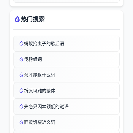
热门搜索
蚂蚁抬虫子的歇后语
伐矜组词
薄才能组什么词
折原玛雅的繁体
失恋只因本领低的谜语
面黄饥瘦近义词