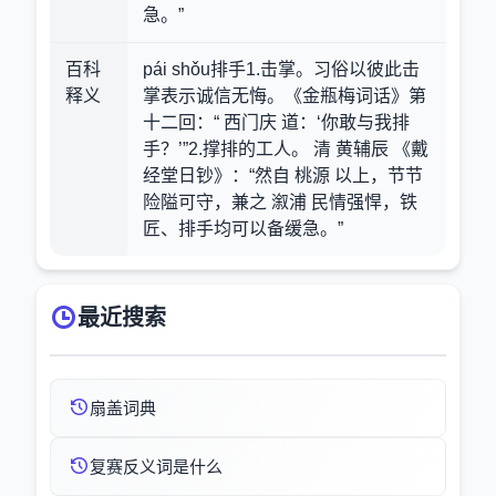
急。”
百科
pái shǒu排手1.击掌。习俗以彼此击
释义
掌表示诚信无悔。《金瓶梅词话》第
十二回：“ 西门庆 道：‘你敢与我排
手？’”2.撑排的工人。 清 黄辅辰 《戴
经堂日钞》：“然自 桃源 以上，节节
险隘可守，兼之 溆浦 民情强悍，铁
匠、排手均可以备缓急。”
最近搜索
扇盖词典
复赛反义词是什么