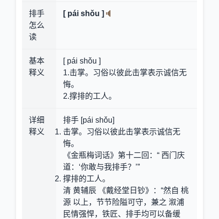
排手
[ pái shǒu ]
怎么
读
基本
[ pái shǒu ]
释义
1.击掌。习俗以彼此击掌表示诚信无
悔。
2.撑排的工人。
详细
排手 [pái shǒu]
释义
击掌。习俗以彼此击掌表示诚信无
悔。
《金瓶梅词话》第十二回：“ 西门庆
道：‘你敢与我排手？’”
撑排的工人。
清 黄辅辰 《戴经堂日钞》：“然自 桃
源 以上，节节险隘可守，兼之 溆浦
民情强悍，铁匠、排手均可以备缓