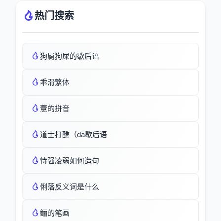
热门搜索
狗屙狗屎的歇后语
乖滑繁体
薏的拼音
道士打醮（da歇后语
恃强凌弱如何造句
俐落反义词是什么
鲡的笔画