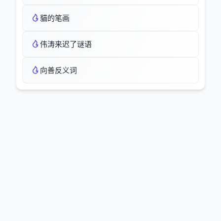
貓的笔画
伟涛来迟了谜语
向善反义词