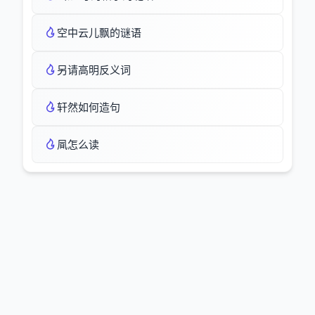
空中云儿飘的谜语
另请高明反义词
轩然如何造句
凬怎么读