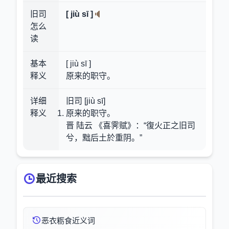
旧司
[ jiù sī ]
怎么
读
基本
[ jiù sī ]
释义
原来的职守。
详细
旧司 [jiù sī]
释义
原来的职守。
晋 陆云 《喜霁赋》：“復火正之旧司
兮，黜后土於重阴。”
最近搜索
恶衣粝食近义词