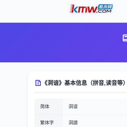
《洞谙》基本信息（拼音,读音等
简体
洞谙
繁体字
洞諳