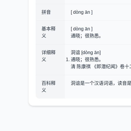
拼音
[ dòng ān ]
基本释
[ dòng ān ]
义
通晓；很熟悉。
详细释
洞谙 [dòng ān]
义
通晓；很熟悉。
清 陈康祺 《郎潜纪闻》卷十
百科释
洞谙是一个汉语词语，读音是d
义