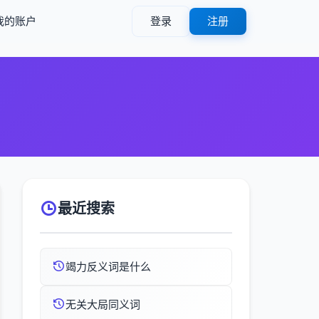
我的账户
登录
注册
）
最近搜索
竭力反义词是什么
无关大局同义词