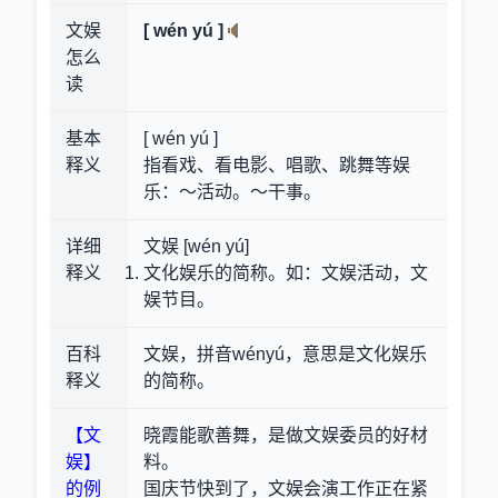
文娱
[ wén yú ]
怎么
读
基本
[ wén yú ]
释义
指看戏、看电影、唱歌、跳舞等娱
乐：～活动。～干事。
详细
文娱 [wén yú]
释义
文化娱乐的简称。如：文娱活动，文
娱节目。
百科
文娱，拼音wényú，意思是文化娱乐
释义
的简称。
【文
晓霞能歌善舞，是做文娱委员的好材
娱】
料。
的例
国庆节快到了，文娱会演工作正在紧