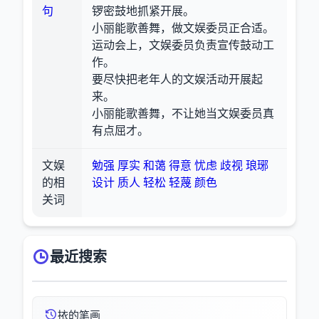
句
锣密鼓地抓紧开展。
小丽能歌善舞，做文娱委员正合适。
运动会上，文娱委员负责宣传鼓动工
作。
要尽快把老年人的文娱活动开展起
来。
小丽能歌善舞，不让她当文娱委员真
有点屈才。
文娱
勉强
厚实
和蔼
得意
忧虑
歧视
琅琊
的相
设计
质人
轻松
轻蔑
颜色
关词
最近搜索
挔的笔画