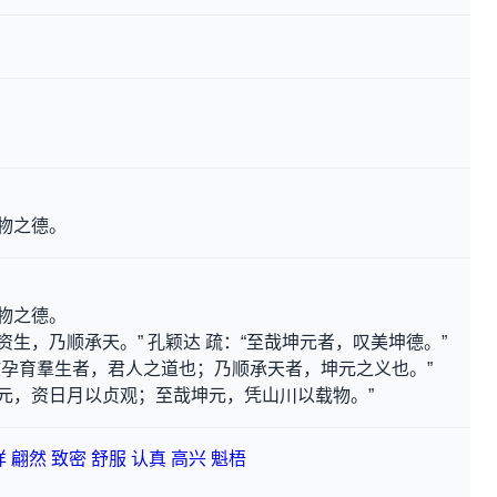
万物之德。
万物之德。
资生，乃顺承天。” 孔颖达 疏：“至哉坤元者，叹美坤德。”
“故孕育羣生者，君人之道也；乃顺承天者，坤元之义也。”
乾元，资日月以贞观；至哉坤元，凭山川以载物。”
详
翩然
致密
舒服
认真
高兴
魁梧