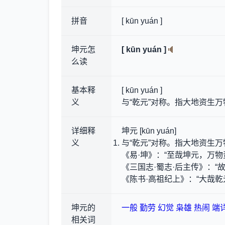
拼音
[ kūn yuán ]
坤元怎
[ kūn yuán ]
么读
基本释
[ kūn yuán ]
义
与“乾元”对称。指大地资生
详细释
坤元 [kūn yuán]
义
与“乾元”对称。指大地资生
《易·坤》：“至哉坤元，万物
《三国志·蜀志·后主传》：
《陈书·高祖纪上》：“大哉
坤元的
一般
勤劳
幻觉
枭雄
热闹
端
相关词