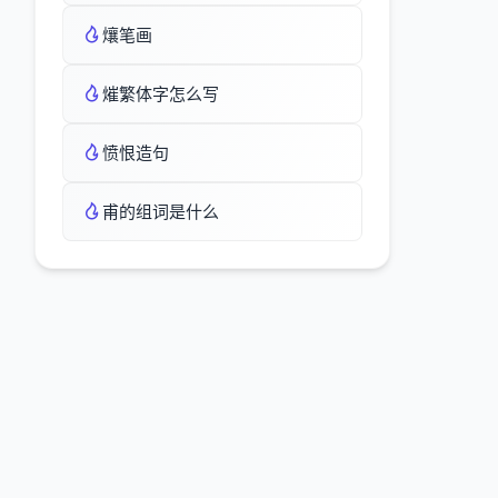
爙笔画
熣繁体字怎么写
愤恨造句
甫的组词是什么