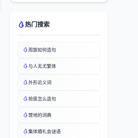
热门搜索
周旋如何造句
与人无尤繁体
外形近义词
抢匪怎么造句
营地的词典
集体婚礼会谜语