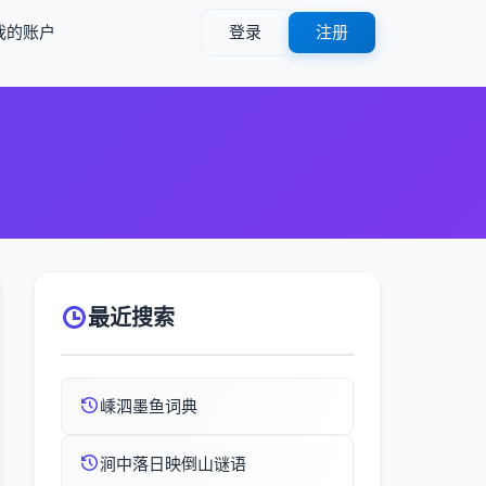
我的账户
登录
注册
）
最近搜索
嵊泗墨鱼词典
涧中落日映倒山谜语