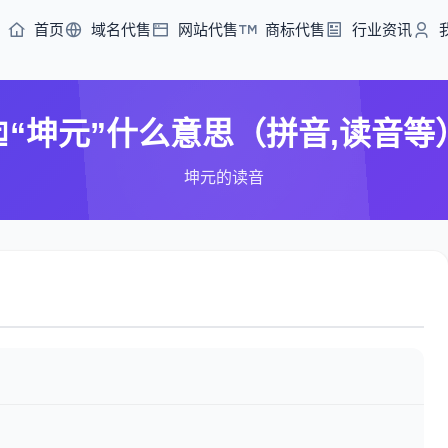
首页
域名代售
网站代售
商标代售
行业资讯
“坤元”什么意思（拼音,读音等
坤元的读音
）