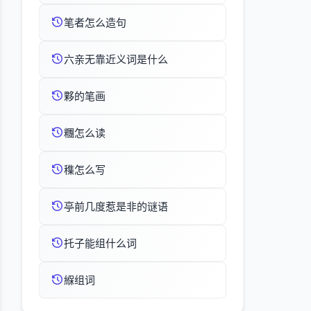
笔者怎么造句
六亲无靠近义词是什么
夥的笔画
糰怎么读
穕怎么写
亭前几度惹是非的谜语
托子能组什么词
緥组词