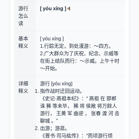
游行
[ yóu xíng ]
怎么
读
基本
[ yóu xíng ]
释义
1.行踪无定，到处漫游：～四方。
2.广大群众为了庆祝、纪念、示威等
在街上结队而行：～示威。上午十时
～开始。
详细
游行 [yóu xíng]
释义
指作战时迂回运动。
《史记·高祖本纪》：“ 高祖 在 邯郸
诛 豨 等未毕， 豨 将 侯敞 将万餘人
游行， 王黄 军 曲逆 ， 张春 渡 河 击
聊城 。”
出游；游逛。
《晋书·司马紘传》：“而顷游行烦