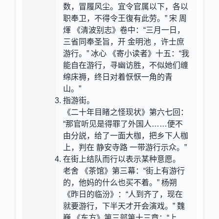
数，冒履风尘。宜令官属以下，各以
职奉卫，不得令王復有此劳。” 宋 周
煇 《清波别志》卷中：“三月一日，
三省同奉圣旨，开 金明池 ，许士庶
游行。” 冰心 《寄小读者》十五：“我
能自在游行，寻幽访胜，不似她们缠
绵床褥，终日对着恹恹一角的青
山。”
指游街。
《二十年目睹之怪现状》第六七回：
“那官听见是得罪了外国人……便不
由分説，给了一面大枷，把乡下人枷
上，判在 静安寺路 一带游行示众。”
在街上结队而行以表示某种意愿。
老舍 《茶馆》第三幕：“街上有游行
的，他妈的什么也买不着。” 杨朔
《昨日的临汾》：“人到齐了，现在
就要游行，下半天才开会演戏。” 魏
巍 《东方》第三部第十三章：“上