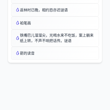
返林时已晚，相约恐亦迟谜语
袙笔画
铁嘴巴儿溜溜尖，光喝水来不吃饭，案上躺来
纸上转，不声不响把话传。谜语
窬的读音