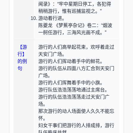
闻录》：“牢中星期日停工，各犯得
稍稍游行，惟有巡捕监视之。”
游动着行进。
陈夔龙 《梦蕉亭杂记》卷二：“烟波
一舸任游行，三海风光画不成。”
【游
游行的人们高举起花束，欢呼着走过
行】
天安门广场。
的例
游行的人们挥动着手中的鲜花。
句
游行的队伍从四面八方汇合到天安门
广场。
游行的人们挥舞着手中的小旗。
游行队伍浩浩荡荡地通过主席台。
游行的队伍浩浩荡荡走过天安门广
场。
那次游行的动人场面使人久久不能忘
怀。
妇女干事们把游行的人排成排，游行
队伍秩序井然。