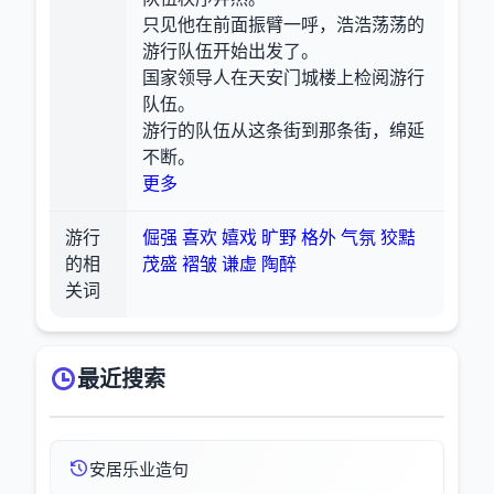
只见他在前面振臂一呼，浩浩荡荡的
游行队伍开始出发了。
国家领导人在天安门城楼上检阅游行
队伍。
游行的队伍从这条街到那条街，绵延
不断。
更多
游行
倔强
喜欢
嬉戏
旷野
格外
气氛
狡黠
的相
茂盛
褶皱
谦虚
陶醉
关词
最近搜索
安居乐业造句