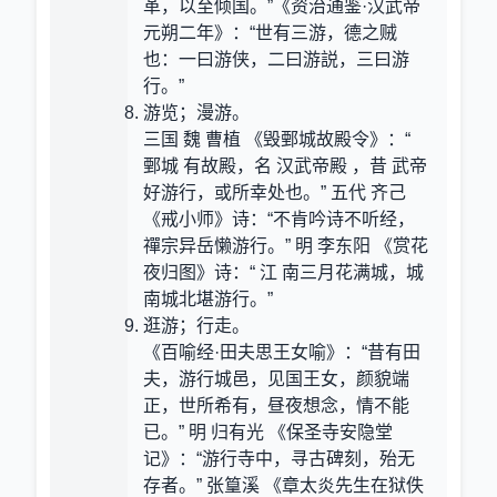
革，以至倾国。”《资治通鉴·汉武帝
元朔二年》：“世有三游，德之贼
也：一曰游侠，二曰游説，三曰游
行。”
游览；漫游。
三国 魏 曹植 《毁鄄城故殿令》：“
鄄城 有故殿，名 汉武帝殿 ，昔 武帝
好游行，或所幸处也。” 五代 齐己
《戒小师》诗：“不肯吟诗不听经，
禪宗异岳懒游行。” 明 李东阳 《赏花
夜归图》诗：“ 江 南三月花满城，城
南城北堪游行。”
逛游；行走。
《百喻经·田夫思王女喻》：“昔有田
夫，游行城邑，见国王女，颜貌端
正，世所希有，昼夜想念，情不能
已。” 明 归有光 《保圣寺安隐堂
记》：“游行寺中，寻古碑刻，殆无
存者。” 张篁溪 《章太炎先生在狱佚